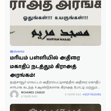
இஸ்லாம்
மரியம் பள்ளியில் அதிரை
மகாதிப் நடத்தும் கிராஅத்
அரங்கம்!
தஞ்சாவூர் மாவட்டம் அதிராம்பட்டினத்தில் அதிரை மகாதிப்
சார்பாக கடந்த 4 ஆண்டுகளாக கிராஅத் போட்டி மற்றும்
கிராஅத் அரங்கம் செக்கடி பள்ளி வளாகத்திலும்,
MOHAMED ZABEER
4 YEARS AGO
KEEP READING
4 YEARS AGO
முகைதீன் பள்ளி அருகிலும் என பல்வேறு மாநிலங்களில்
இருந்து தலை சிறந்த காரிகளை அழைத்து வரப்பட்டு
கிராஅத்