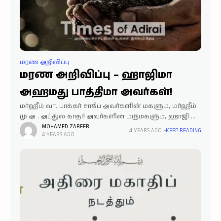
மரண அறிவிப்பு
மரண அறிவிப்பு – ஹாஜிமா
அஹமது பாத்திமா அவர்கள்!
மர்ஹீம் வா. பாக்கர் சாகிப் அவர்களின் மகளும், மர்ஹீம்
மு அ . அப்துல் காதர் அவர்களின் மருமகளும், ஹாஜி மு
செ அ . அஹமது ஜக்கரியா அவர்களின் மனைவியும்,
MOHAMED ZABEER
4 YEARS AGO
KEEP READING
4 YEARS AGO
ஹாஜி O. சாகுல் ஹமீது அவர்களின் மாமியாரும், நூருல்