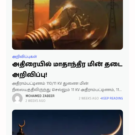
அறிவிப்புகள்
அதிரையில் மாதாந்திர மின் தடை
அறிவிப்பு!
அதிராம்பட்டிணம் 110/11 KV துணை மின்
நிலையத்திலிருந்து செல்லும் 11 KV அதிராம்பட்டிணம், 11
KV கருங்குளம் 11 KV ராஜாமடம் 11 KV மேலத்தெரு, 11 KV
MOHAMED ZABEER
2 WEEKS AGO
KEEP READING
2 WEEKS AGO
புதுக்கோட்டை உள்ளுர் (ஏரிப்புறக்கரை,
தொக்காளிக்காடு, அதிராம்பட்டிணம், கருங்குளம்,
ராஜாமடம் புதுக்கோட்டை உள்ளுர்,