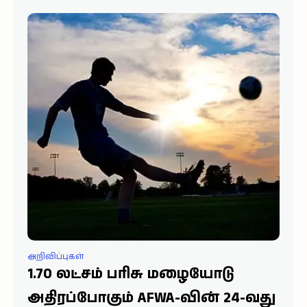
போட்டிகளுக்கான அதிகாரப்பூர்வ அணிகள் மற்றும்
விளையாட்டு நேர அட்டவணை (Match Fixtures) நேற்று
அறிவிப்புகள்
1.70 லட்சம் பரிசு மழையோடு
அதிரப்போகும் AFWA-வின் 24-வது