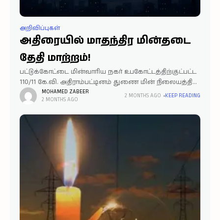
அறிவிப்புகள்
அதிரையில் மாதந்திர மின்தடை
தேதி மாற்றம்!
பட்டுக்கோட்டை மின்வாரிய நகர் உபகோட்டத்திற்குட்பட்ட
110/11 கே.வி. அதிராம்பட்டினம் துணை மின் நிலையத்தில்
மாதாந்திர பராமரிப்பு பணிகள் மேற்கொள்ளப்பட
MOHAMED ZABEER
2 MONTHS AGO
KEEP READING
2 MONTHS AGO
உள்ளன. முன்னதாக நாளை 23-06-2026 அன்று மின்
நிறுத்தம் செய்யப்படும் என அறிவிக்கப்பட்டிருந்த
நிலையில், தற்போது சட்டமன்ற கூட்டத்தொடர்
நடைபெற்று வருவதால்,