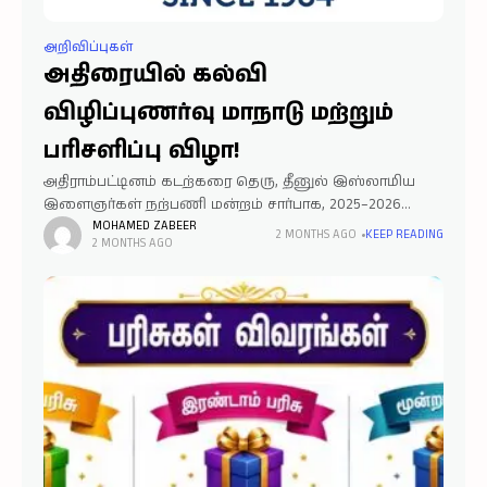
அறிவிப்புகள்
அதிரையில் கல்வி
விழிப்புணர்வு மாநாடு மற்றும்
பரிசளிப்பு விழா!
அதிராம்பட்டினம் கடற்கரை தெரு, தீனுல் இஸ்லாமிய
இளைஞர்கள் நற்பணி மன்றம் சார்பாக, 2025–2026
கல்வியாண்டில் பொதுத்தேர்வில் சிறந்து விளங்கிய
MOHAMED ZABEER
2 MONTHS AGO
KEEP READING
2 MONTHS AGO
மாணவர்களை ஊக்குவிக்கும் வகையில் "கல்வி
விழிப்புணர்வு மாநாடு மற்றும் பரிசளிப்பு விழா"
நடைபெற உள்ளது. இது குறித்து தீனுல் இஸ்லாமிய
இளைஞர்கள்