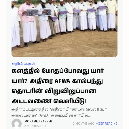
அறிவிப்புகள்
களத்தில் மோதப்போவது யார்
யார்? அதிரை AFWA கால்பந்து
தொடரின் விறுவிறுப்பான
அட்டவணை வெளியீடு!
அதிராம்பட்டினத்தில் "அதிரை பிரண்ட்ஸ் வெல்ஃபேர்
அலையன்ஸ்" (AFWA) அமைப்பின் சார்பில்
மிகப்பிரமாண்டமாக நடத்தப்பட உள்ள "24th South India
MOHAMED ZABEER
2 MONTHS AGO
KEEP READING
2 MONTHS AGO
Level 7's Football Tournament 2026" கால்பந்து