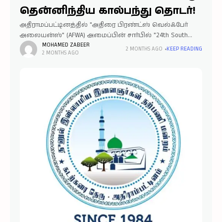
தென்னிந்திய கால்பந்து தொடர்!
அதிராமப்பட்டினத்தில் "அதிரை பிரண்ட்ஸ் வெல்ஃபேர்
அலையன்ஸ்" (AFWA) அமைப்பின் சார்பில் "24th South
India Level Football Tournament 2026" கால்பந்து போட்டிகள்
MOHAMED ZABEER
2 MONTHS AGO
KEEP READING
2 MONTHS AGO
நடத்தப்பட உள்ளன. இப்போட்டிகள் வரும் ஜூன் 26, 2026
அன்று அதிராமப்பட்டினத்தில் உள்ள AFWA ஸ்போர்ட்ஸ்
அரேனா