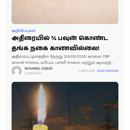
அறிவிப்புகள்
அதிரையில் ¾ பவுன் கொண்ட
தங்க நகை காணவில்லை!
அதிராம்பட்டினத்தில் நேற்று (04/08/2026) காலை CMP
லைன் சாலை, மரியம் பள்ளி சாலை மற்றும் ஆலடித்
தெரு ஆகிய பகுதிகள் வழியாகச் சென்ற நபர் ஒருவரின்
MOHAMED ZABEER
2 DAYS AGO
KEEP READING
2 DAYS AGO
¾ பவுன் தங்க நகை தவறவிடப்பட்டுள்ளது. இந்த
வழியில் ஏதேனும் தங்க நகையைக்
கண்டெடுத்தவர்கள்