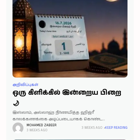
அறிவிப்புகள்
ஒரு கிளிக்கில் இன்றைய பிறை
🌙
இஸ்லாம், அல்லாஹ் நிர்ணயித்த ஹிஜ்ரீ
காலக்கணக்கை அடிப்படையாகக் கொண்ட
மார்க்கமாகும். புனித அல்குர்ஆனில் அல்லாஹ்,
MOHAMED ZABEER
3 WEEKS AGO
KEEP READING
3 WEEKS AGO
"பிறைகளைப் பற்றி அவர்கள் உம்மிடம் கேட்கிறார்கள்.
கூறுவீராக: அவை மக்களுக்கும் ஹஜ்ஜுக்கும்