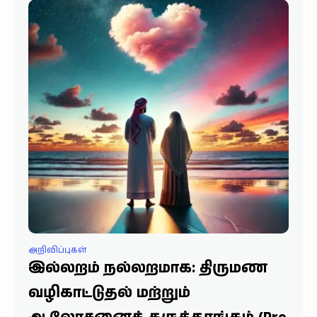
காலங்களை நிர்ணயிப்பவையாகும்" (2:189) எனக்
குறிப்பிடுகிறான். மேலும், அண்ணல் நபி ﷺ அவர்கள்,
அறிவிப்புகள்
இல்லறம் நல்லறமாக: திருமண
வழிகாட்டுதல் மற்றும்