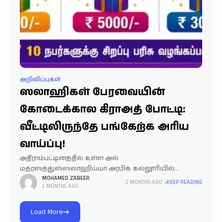
அறிவிப்புகள்
ஸலாஹிகள் பேரவையின்
கோடைக்கால கிராஅத் போட்டி:
வீட்டிலிருந்தே பங்கேற்க அரிய
வாய்ப்பு!
அதிராம்பட்டினத்தில் உள்ள அல்
மத்ரஸத்துஸ்ஸலாஹிய்யா அரபிக் கல்லூரியில்
ஸலாஹி பட்டம் பெற்ற ஆலிம்களால் இயங்கும்
MOHAMED ZABEER
2 MONTHS AGO
KEEP READING
2 MONTHS AGO
"ஸலாஹிகள் பேரவை" நடத்தும், சிறுவர் மற்றும்
சிறுமிகளுக்கான கோடைக்கால கிராஅத் போட்டி
அறிவிக்கப்பட்டுள்ளது. இந்த போட்டி மதுரை, தஞ்சாவூர்,
Load More
புதுக்கோட்டை, மயிலாடுதுறை, திருவாரூர் மற்றும்