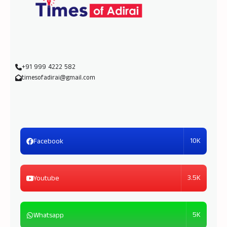
+91 999 4222 582
timesofadirai@gmail.com
10K
Facebook
3.5K
Youtube
5K
Whatsapp