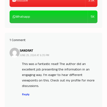
3.5K
Youtube
5K
Whatsapp
1 Comment
SANDRAT
JUNE 29, 2024 AT 6:35 PM
This was a fantastic read! The author did an
excellent job presenting the information in an
engaging way. I’m eager to hear different
viewpoints on this. Check out my profile for more
discussions.
Reply