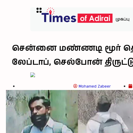
முகப்பு
சென்னை மண்ணடி மூர் தெருவ
லேப்டாப், செல்போன் திருட்
Mohamed Zabeer