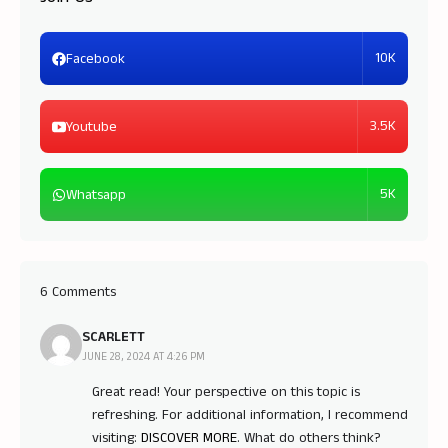
10K
Facebook
3.5K
Youtube
5K
Whatsapp
6 Comments
SCARLETT
JUNE 28, 2024 AT 4:26 PM
Great read! Your perspective on this topic is
refreshing. For additional information, I recommend
visiting:
DISCOVER MORE
. What do others think?