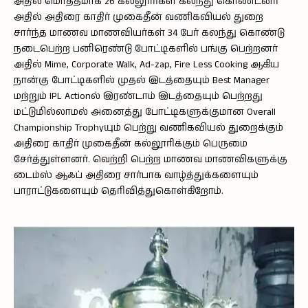
அதில் மொத்தமாக 26 கல்லூரிகள் கலந்து கொண்டனர்
அதில் அதிரை காதிர் முகைதீன் வணிகவியல் துறை
சார்ந்த மாணவ மாணவியர்கள் 34 பேர் கலந்து கொண்டு
நடைபெற்ற பனிரெண்டு போட்டிகளில் பங்கு பெற்றனர்
அதில் Mime, Corporate Walk, Ad-zap, Fire Less Cooking ஆகிய
நான்கு போட்டிகளில் முதல் இடத்தையும் Best Manager
மற்றும் IPL Actionல் இரண்டாம் இடத்தையும் பெற்றது
மட்டுமில்லாமல் அனைத்து போட்டிகளுக்குமான Overall
Championship Trophyயும் பெற்று வணிகவியல் துறைக்கும்
அதிரை காதிர் முகைதீன் கல்லூரிக்கும் பெருமை
சேர்த்துள்ளனர். வெற்றி பெற்ற மாணவ மாணவிகளுக்கு
டைம்ஸ் ஆஃப் அதிரை சார்பாக வாழ்த்துக்களையும்
பாராட்டுகளையும் தெரிவித்துகொள்கிறோம்.