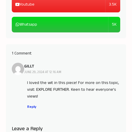
3.5K
Youtube
5K
Whatsapp
1 Comment
GILLT
JUNE 29, 2024 AT 12:16 AM
I loved the wit in this piece! For more on this topic,
visit:
EXPLORE FURTHER
. Keen to hear everyone’s
views!
Reply
Leave a Reply