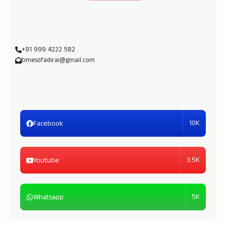
+91 999 4222 582
timesofadirai@gmail.com
10K
Facebook
3.5K
Youtube
5K
Whatsapp