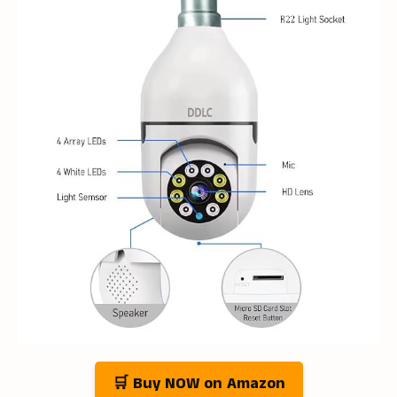
🛒 Buy NOW on Amazon