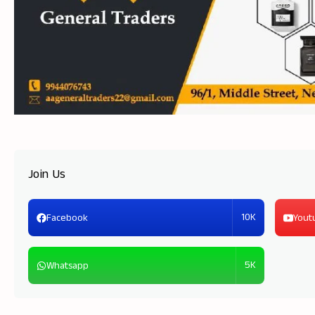
Join Us
10K
Facebook
Yout
5K
Whatsapp