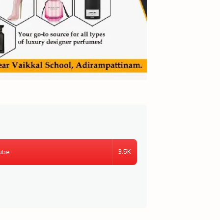
3.5K
ube