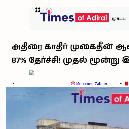
முகப்பு
அதிரை காதிர் முகைதீன் ஆண
87% தேர்ச்சி! முதல் மூன்று
Mohamed Zabeer