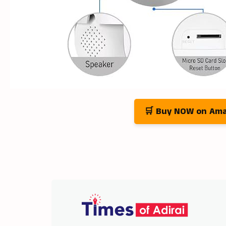
🛒 Buy NOW on Am