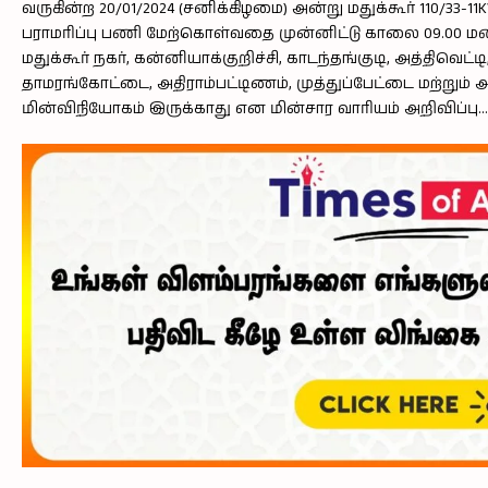
வருகின்ற 20/01/2024 (சனிக்கிழமை) அன்று மதுக்கூர் 110/33
பராமரிப்பு பணி மேற்கொள்வதை முன்னிட்டு காலை 09.00 
மதுக்கூர் நகர், கன்னியாக்குறிச்சி, காடந்தங்குடி, அத்திவெட்ட
தாமரங்கோட்டை, அதிராம்பட்டிணம், முத்துப்பேட்டை மற்றும் 
மின்விநியோகம் இருக்காது என மின்சார வாரியம் அறிவிப்பு…