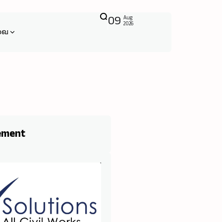
09
Aug
2026
வை
ement