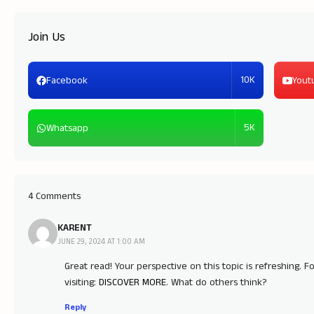
Join Us
10K
Facebook
Yout
5K
Whatsapp
4 Comments
KARENT
JUNE 29, 2024 AT 1:00 AM
Great read! Your perspective on this topic is refreshing. 
visiting:
DISCOVER MORE
. What do others think?
Reply