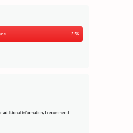
3.5K
ube
For additional information, I recommend