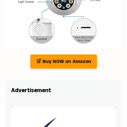
🛒 Buy NOW on Amazon
Advertisement