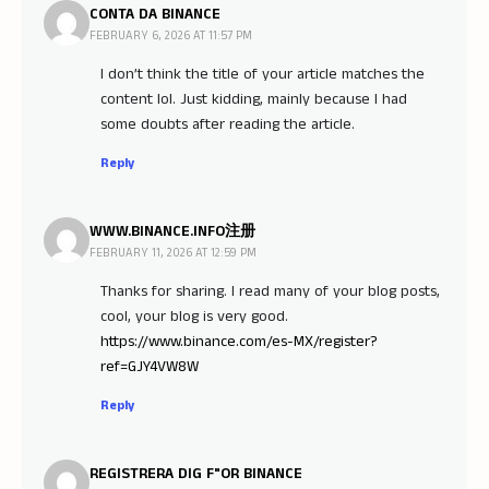
CONTA DA BINANCE
FEBRUARY 6, 2026 AT 11:57 PM
I don’t think the title of your article matches the
content lol. Just kidding, mainly because I had
some doubts after reading the article.
Reply
WWW.BINANCE.INFO注册
FEBRUARY 11, 2026 AT 12:59 PM
Thanks for sharing. I read many of your blog posts,
cool, your blog is very good.
https://www.binance.com/es-MX/register?
ref=GJY4VW8W
Reply
REGISTRERA DIG F"OR BINANCE