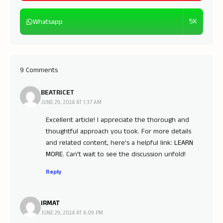
5K
Whatsapp
9 Comments
BEATRICET
JUNE 29, 2024 AT 1:37 AM
Excellent article! I appreciate the thorough and
thoughtful approach you took. For more details
and related content, here’s a helpful link:
LEARN
MORE
. Can’t wait to see the discussion unfold!
Reply
IRMAT
JUNE 29, 2024 AT 6:09 PM