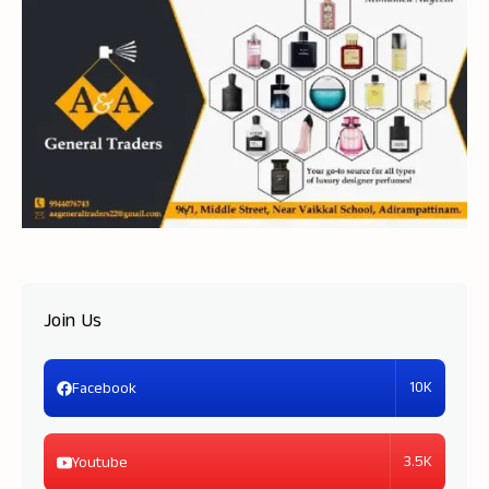
Join Us
10K
Facebook
3.5K
Youtube