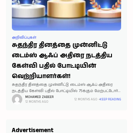
அறிவிப்புகள்
சுதந்திர தினத்தை முன்னிட்டு
டைம்ஸ் ஆஃப் அதிரை நடத்திய
கேள்வி பதில் போட்டியின்
வெற்றியாளர்கள்!
சுதந்திர தினத்தை முன்னிட்டு டைம்ஸ் ஆஃப் அதிரை
நடத்திய கேள்வி பதில் போட்டியில் 75க்கும் மேற்பட்டோர்
பங்குபெற்று தங்களின் பதில்களை அளித்தனர்.
MOHAMED ZABEER
12 MONTHS AGO
KEEP READING
12 MONTHS AGO
இப்போட்டியின் வெற்றியாளர்கள்! முதலிடம் - ஜுனைதா
பேகம் d/o ஜானி பாஷா - பரங்கிப்பேட்டை இரண்டாமிடம் -
முஹம்மது
Advertisement