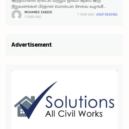
இந்தியாவில் ஏர்டெல் மற்றும் ஜியோ ஆகிய இரு
நிறுவனங்கள் பிரதான மொபைல் சேவை வழங்கி
வருகின்றன. மற்ற நிறுவனங்கள் சேவை வழங்கினாலும்,
MOHAMED ZABEER
1 YEAR AGO
KEEP READING
1 YEAR AGO
இந்த இரு நிறுவனங்களுக்கே அதிக
வாடிக்கையாளர்கள் உள்ளனர் என சொல்லலாம்.
அதேபோல், இந்திய மொபைல் நெட்வொர்க்
சந்தையிலும் இவை
Advertisement