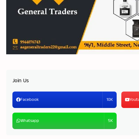
Join Us
10K
Facebook
Yout
5K
Whatsapp