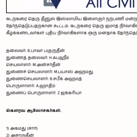
கடற்கரை தெரு தீனுல் இஸ்லாமிய இளைஞர் நற்பணி மன்றத்தி
தேர்ந்தெடுப்பதற்கான கூட்டம். கடற்கரை தெரு ஜமாத் நிர்வ
கீழ்க்கண்டவர்கள் புதிய நிர்வாகிகளாக ஒரு மனதாக தேர்ந்தெடு
தலைவர்: B.பாவா பகுருதீன்
துணைத் தலைவர்: H.ஃபஹீம்
செயலாளர்: M.அன்சர்தீன்
துணைச் செயலாளர்: M.பயாஸ் அஹமது
துணைசெயலாளர்: B.சபீக் அஹமத்
பொருளாளர்: A.ஹாதிம்
துணைப் பொருளாளர்: Z.ஜக்கரியா
கௌரவ ஆலோசகர்கள்.
1) அகமது (சார்)
2) அசாருதீன்