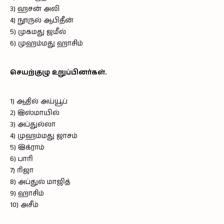
3) ஹசன் அலி
4) நூருல் ஆபிதீன்
5) முகமது ஜமீல்
6) முஹம்மது ஹாசிம்
செயற்குழு உறுப்பினர்கள்.
1) ஆதில் அய்யூப்
2) இஸ்மாயில்
3) அப்துல்லா
4) முஹம்மது ஜாசம்
5) இக்ராம்
6) பாரி
7) ரிஜா
8) அப்துல் மாஜித்
9) ஹாசிம்
10) அசீம்