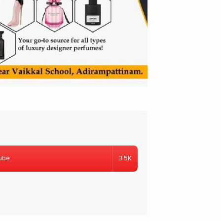
3.5K
ube