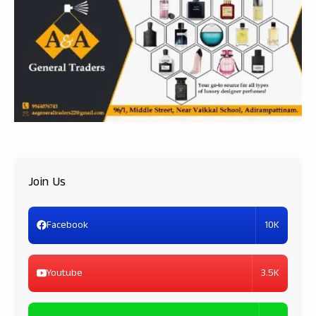
Join Us
10K
Facebook
3.5K
Youtube