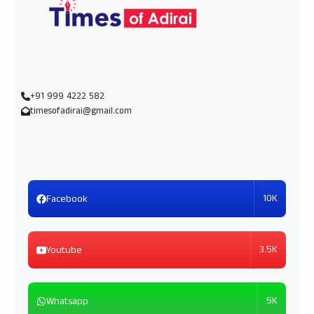
+91 999 4222 582
timesofadirai@gmail.com
10K
Facebook
3.5K
Youtube
5K
Whatsapp