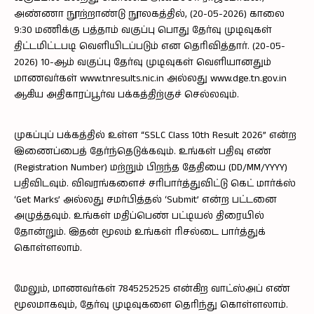
அண்ணா நூற்றாண்டு நூலகத்தில், (20-05-2026) காலை
9:30 மணிக்கு பத்தாம் வகுப்பு பொது தேர்வு முடிவுகள்
திட்டமிட்டபடி வெளியிடப்படும் என தெரிவித்தார். (20-05-
2026) 10-ஆம் வகுப்பு தேர்வு முடிவுகள் வெளியானதும்
மாணவர்கள்
www.tnresults.nic.in
அல்லது
www.dge.tn.gov.in
ஆகிய அதிகாரப்பூர்வ பக்கத்திற்குச் செல்லவும்.
முகப்புப் பக்கத்தில் உள்ள “SSLC Class 10th Result 2026” என்ற
இணைப்பைத் தேர்ந்தெடுக்கவும். உங்கள் பதிவு எண்
(Registration Number) மற்றும் பிறந்த தேதியை (DD/MM/YYYY)
பதிவிடவும். விவரங்களைச் சரிபார்த்துவிட்டு கெட் மார்க்ஸ்
‘Get Marks’ அல்லது சமர்பித்தல் ‘Submit’ என்ற பட்டனை
அழுத்தவும். உங்கள் மதிப்பெண் பட்டியல் திரையில்
தோன்றும். இதன் மூலம் உங்கள் ரிசல்டை பார்த்துக்
கொள்ளலாம்.
மேலும், மாணவர்கள் 7845252525 என்கிற வாட்ஸ்அப் எண்
மூலமாகவும், தேர்வு முடிவுகளை தெரிந்து கொள்ளலாம்.