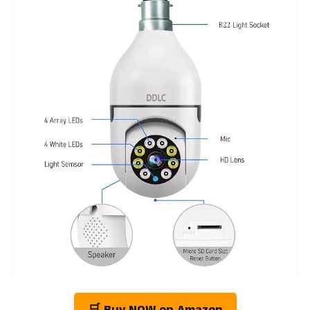
🛒 Buy NOW on Amazon