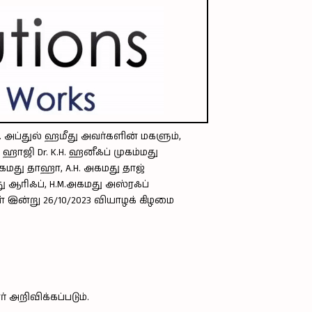
. அப்துல் ஹமீது அவர்களின் மகளும்,
ாஜி Dr. K.H. ஹனீஃப் முகம்மது
அகமது தாஹா, A.H. அகமது தாஜ்
மது ஆரிஃப், H.M.அகமது அஸ்ரஃப்
இன்று 26/10/2023 வியாழக் கிழமை
றிவிக்கப்படும்.