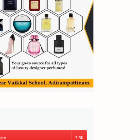
3.5K
ube