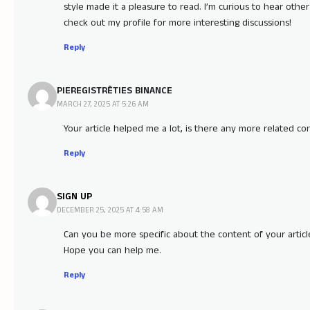
style made it a pleasure to read. I’m curious to hear other
check out my profile for more interesting discussions!
Reply
PIEREGISTRĒTIES BINANCE
MARCH 27, 2025 AT 5:26 AM
Your article helped me a lot, is there any more related c
Reply
SIGN UP
DECEMBER 25, 2025 AT 4:58 AM
Can you be more specific about the content of your article?
Hope you can help me.
Reply