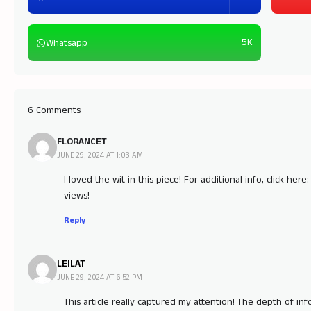
5K
Whatsapp
6 Comments
FLORANCET
JUNE 29, 2024 AT 1:03 AM
I loved the wit in this piece! For additional info, click here
views!
Reply
LEILAT
JUNE 29, 2024 AT 6:52 PM
This article really captured my attention! The depth of i