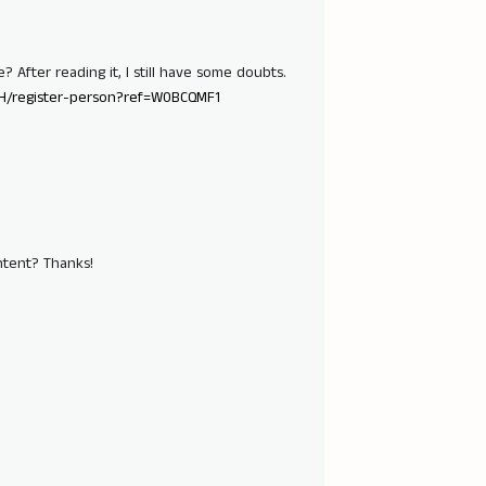
 After reading it, I still have some doubts.
-CH/register-person?ref=W0BCQMF1
ontent? Thanks!