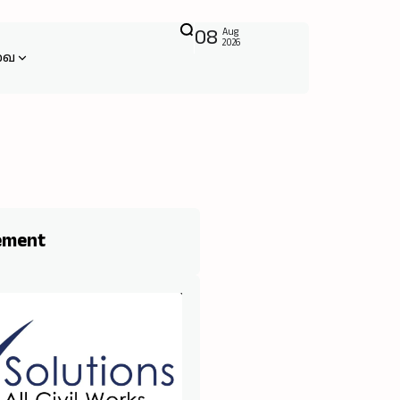
08
Aug
2026
வை
ement