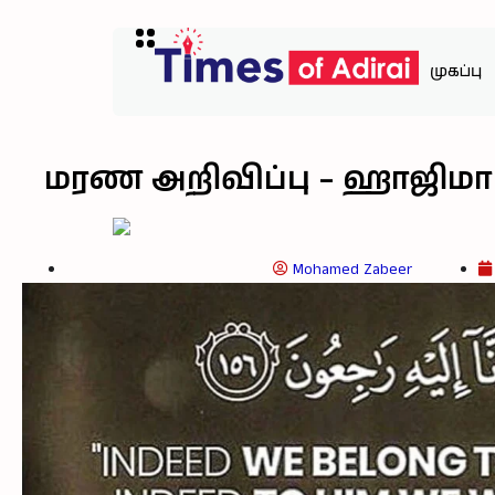
முகப்பு
மரண அறிவிப்பு – ஹாஜிமா ர
Mohamed Zabeer