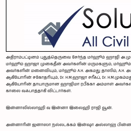
அதிராம்பட்டினம் புதுத்தெருவை சேர்ந்த மர்ஹூம் ஹாஜி அ.மு
மர்ஹூம் ஹாஜா முகைதீன் அவர்களின் மருமகளும், மர்ஹூம் ஹ
அவர்களின் மனைவியும், மர்ஹூம் A.H. அகமது தாஸிம், A.H. 
ஆகியோரின் சகோதரியும், Dr. H.M.ஹாஜா சரீஃப், Dr. H.M.முகம்
ஆகியோரின் தாயாருமான ஹாஜிமா ரபீக்கா அம்மாள் அவர்கள் 
காலை வஃபாத்தாகி விட்டார்கள்.
இன்னாலில்லாஹி வ இன்னா இலைஹி ராஜி வூன்.
அன்னாரின் ஜனாஸா நல்லடக்கம் இன்ஷா அல்லாஹ் பின்னர் அ