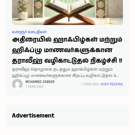
உள்ளூர் செய்திகள்
அதிரையில் ஹாஃபிழ்கள் மற்றும்
ஹிஃப்ழு மாணவர்களுக்கான
தராவீஹ் வழிகாட்டுதல் நிகழ்ச்சி !!
தராவீஹ் தொழுகை நடத்தும் ஹாஃபிழ்கள் மற்றும்
ஹிஃப்ழு மாணவர்களுக்கான சிறப்பு வழிகாட்டுதல் &
கேள்வி பதில் நிகழ்ச்சி இன்ஷா அல்லாஹ் இன்று
MOHAMED ZABEER
1 YEAR AGO
KEEP READING
1 YEAR AGO
(25/02/2025) மஃரிப் தொழுகைக்குப் பிறகு, நமதூர்
வாய்க்கால் தெருவில் அமைந்துள்ள ரஹ்மானி
பள்ளியில் நடைபெற உள்ளது. எனவே, தராவீஹ்
Advertisement