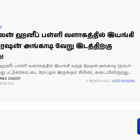
்
ைன் ஹனீப் பள்ளி வளாகத்தில் இயங்கி
ரேஷன் அங்காடி வேறு இடத்திற்கு
்!
னீப் பள்ளி வளாகத்தில் இயங்கி வந்த ரேஷன் அங்காடி (நம்பர் -
து பட்டுக்கோட்டை ரோட்டில் இருக்கும் சிமின்ட் கடையிலிருந்து
ளிக்கு செல்லும் சாலையில் சிமின்ட் கடை வளாகத்தில் ரேஷன்
MED ZABEER
11 MONTHS AGO
KEEP READING
NTHS AGO
ற்றம் செய்யப்பட்டுள்ளது, இந்த