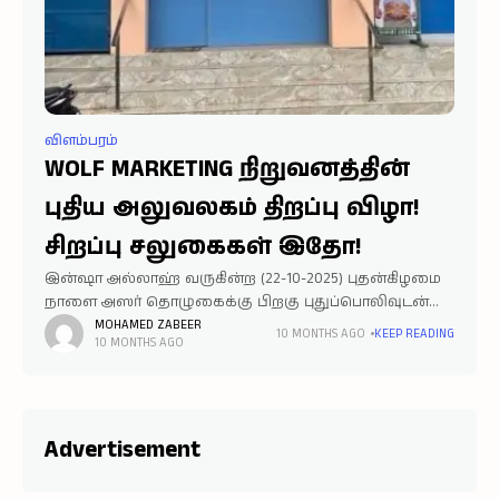
விளம்பரம்
WOLF MARKETING நிறுவனத்தின்
புதிய அலுவலகம் திறப்பு விழா!
சிறப்பு சலுகைகள் இதோ!
இன்ஷா அல்லாஹ் வருகின்ற (22-10-2025) புதன்கிழமை
நாளை அஸர் தொழுகைக்கு பிறகு புதுப்பொலிவுடன்
WOLF MARKETING AND APPARELS நிறுவனம் இடமாற்றம்
MOHAMED ZABEER
10 MONTHS AGO
KEEP READING
10 MONTHS AGO
செய்யப்பட்டு திறக்கப்பட உள்ளன என்பதை
மகிழ்ச்சியுடன் தெரிவித்துக் கொள்கிறோம். திறப்பு விழா
சலுகையாக (22-10-2025 & 23-10-2025) ஆகிய
Advertisement