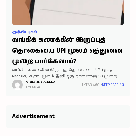
அறிவிப்புகள்
வங்கிக் கணக்கின் இருப்புத்
தொகையை UPI மூலம் எத்துனை
முறை பார்க்கலாம்?
வங்கிக் கணக்கின் இருப்புத் தொகையை UPI (gpay,
PhonePe, Paytm) மூலம் இனி ஒரு நாளைக்கு 50 முறை
மட்டுமே பார்க்க முடியும் என NPCI தகவல்.
MOHAMED ZABEER
1 YEAR AGO
KEEP READING
1 YEAR AGO
நெட்வொர்க்கில் தேவையற்ற சுமையை
ஏற்படுத்துவதை தவிர்க்க இம்முடிவு என தெரிவிப்பு.
Advertisement