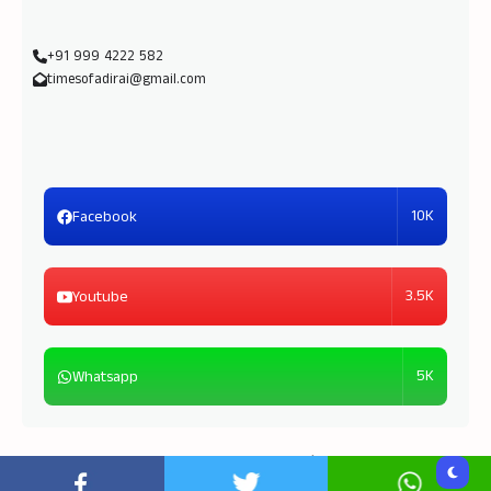
+91 999 4222 582
timesofadirai@gmail.com
10K
Facebook
3.5K
Youtube
5K
Whatsapp
Copyright © 2026
Times of Adirai
| Powered by
TOA