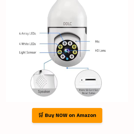
🛒 Buy NOW on Amazon