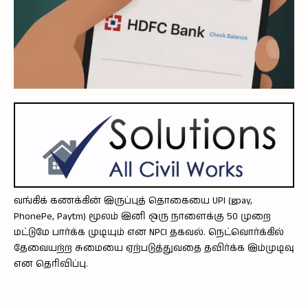
வங்கிக் கணக்கின் இருப்புத் தொகையை UPI (gpay,
PhonePe, Paytm) மூலம் இனி ஒரு நாளைக்கு 50 முறை
மட்டுமே பார்க்க முடியும் என NPCI தகவல். நெட்வொர்க்கில்
தேவையற்ற சுமையை ஏற்படுத்துவதை தவிர்க்க இம்முடிவு
என தெரிவிப்பு.