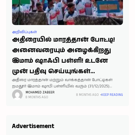
அறிவிப்புகள்
அதிரையில் மாரத்தான் போட்டி!
அனைவரையும் அழைக்கிறது
இமாம் ஷாஃபி பள்ளி! உடனே
முன் பதிவு செய்யுங்கள்…
அதிரை மாரத்தான் மற்றும் வாக்கத்தான் போட்டிகள்
நமதூர் இமாம் ஷாபி பள்ளியில் வரும் (31/12/2025)
புதன்கிழமை காலை 06.30 மணிக்கு தொடங்க உள்ளது.
MOHAMED ZABEER
8 MONTHS AGO
KEEP READING
8 MONTHS AGO
50 வருட பாரம்பரியம் மிக்க இமாம் ஷாஃபி பள்ளியின்
மாரத்தான் மற்றும் வாக்கத்தான் போட்டிகள் இரண்டு
பிரிவுகளாக
Advertisement