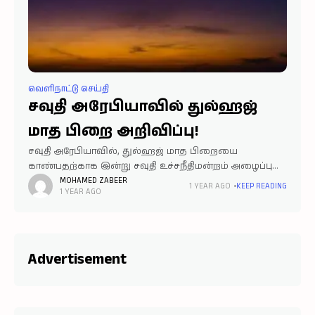
வெளிநாட்டு செய்தி
சவுதி அரேபியாவில் துல்ஹஜ்
மாத பிறை அறிவிப்பு!
சவுதி அரேபியாவில், துல்ஹஜ் மாத பிறையை
காண்பதற்காக இன்று சவுதி உச்சநீதிமன்றம் அழைப்பு
விடுக்கப்பட்டிருந்த நிலையில், பிறை காணப்பட்டதாக
MOHAMED ZABEER
1 YEAR AGO
KEEP READING
1 YEAR AGO
அதிகாரப்பூர்வ அறிவிப்பு வெளியிடப்பட்டுள்ளது. எனவே,
ஜூன் 5 ஆம் தேதி வியாழக்கிழமை அரஃபா நாளாகவும்,
மறுநாள் ஜூன் 6 வெள்ளிக்கிழமை ஹஜ்
Advertisement