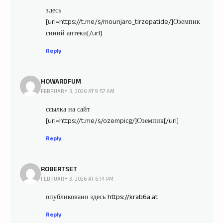
здесь
[url=https://t.me/s/mounjaro_tirzepatide/]Оземпик
синий аптеки[/url]
Reply
HOWARDFUM
FEBRUARY 3, 2026 AT 9:57 AM
ссылка на сайт
[url=https://t.me/s/ozempicg/]Оземпик[/url]
Reply
ROBERTSET
FEBRUARY 3, 2026 AT 6:14 PM
опубликовано здесь
https://krab6a.at
Reply