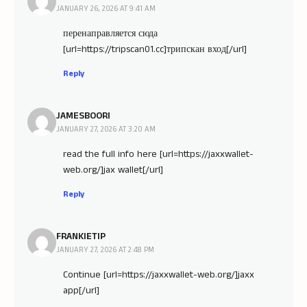
JANUARY 26, 2026 AT 9:41 AM
перенаправляется сюда
[url=https://tripscan01.cc]трипскан вход[/url]
Reply
JAMESBOORI
JANUARY 27, 2026 AT 3:20 AM
read the full info here [url=https://jaxxwallet-
web.org/]jax wallet[/url]
Reply
FRANKIETIP
JANUARY 27, 2026 AT 2:48 PM
Continue [url=https://jaxxwallet-web.org/]jaxx
app[/url]