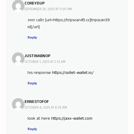
COREYDUP
SEPTEMBER 29, 2025 AT 5:00 PM
этот сайт [url=https://tripscan45.cc]tripscan39
id[/url]
Reply
JUSTINABNOP
OCTOBER 1, 2025 AT 2:13 AM
his response
https://sollet-wallet.io/
Reply
ERNESTOFOF
OCTOBER 4, 2025 AT 8:33 AM
look at here
https://jaxx-wallet.com
Reply