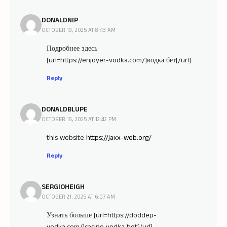
DONALDNIP
OCTOBER 19, 2025 AT 8:43 AM
Подробнее здесь
[url=https://enjoyer-vodka.com/]водка бет[/url]
Reply
DONALDBLUPE
OCTOBER 19, 2025 AT 12:42 PM
this website
https://jaxx-web.org/
Reply
SERGIOHEIGH
OCTOBER 21, 2025 AT 6:07 AM
Узнать больше [url=https://doddep-
vodka.com/]casino vodka bet[/url]