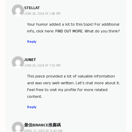
STELLAT
JUNE 28, 2024 AT 2:48 PM
Your humor added a lot to this topic! For additional
info, click here:
FIND OUT MORE
. What do you think?
Reply
JUNET
JUNE 29, 2024 AT 7:53 PM
This piece provided a lot of valuable information
and was very well-written. Let’s chat more about it.
Feel free to visit my profile for more related
content.
Reply
最佳BINANCE推薦碼
APRIL 21, 2025 AT 12:43 AM