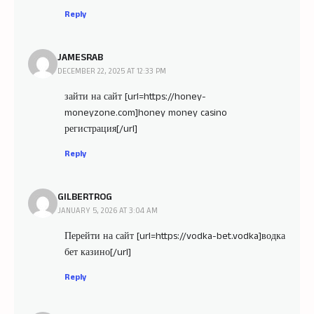
Reply
JAMESRAB
DECEMBER 22, 2025 AT 12:33 PM
зайти на сайт [url=https://honey-
moneyzone.com]honey money casino
регистрация[/url]
Reply
GILBERTROG
JANUARY 5, 2026 AT 3:04 AM
Перейти на сайт [url=https://vodka-bet.vodka]водка
бет казино[/url]
Reply