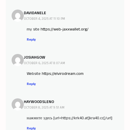
DAVIDANELE
OCTOBER 4, 2025 AT 11:10 PM
my site
https://web-jaxxwallet.org/
Reply
JOSIAHGOW
OCTOBER 6, 2025 AT 8:07 AM
Website
https://elvirodream.com
Reply
HAYWOODSLENO
OCTOBER 8, 2025 AT 9:51 AM
нажмите здесь [url=https://krk40.at]kra40.cc[/url]
Reply