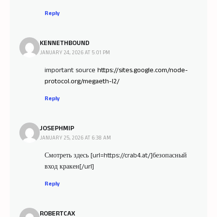
Reply
KENNETHBOUND
JANUARY 24, 2026 AT 5:01 PM
important source
https://sites.google.com/node-
protocol.org/megaeth-l2/
Reply
JOSEPHMIP
JANUARY 25, 2026 AT 6:38 AM
Смотреть здесь [url=https://crab4.at/]безопасный
вход кракен[/url]
Reply
ROBERTCAX