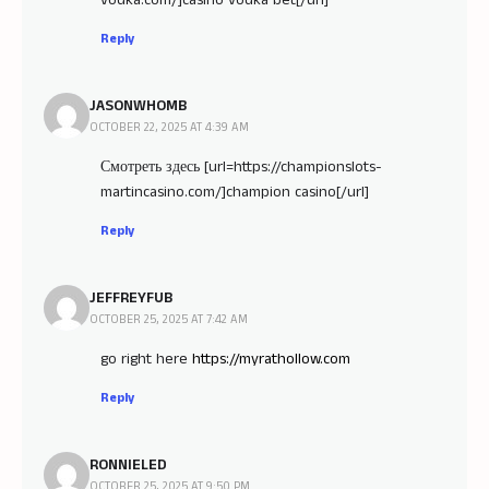
Reply
JASONWHOMB
OCTOBER 22, 2025 AT 4:39 AM
Смотреть здесь [url=https://championslots-
martincasino.com/]champion casino[/url]
Reply
JEFFREYFUB
OCTOBER 25, 2025 AT 7:42 AM
go right here
https://myrathollow.com
Reply
RONNIELED
OCTOBER 25, 2025 AT 9:50 PM