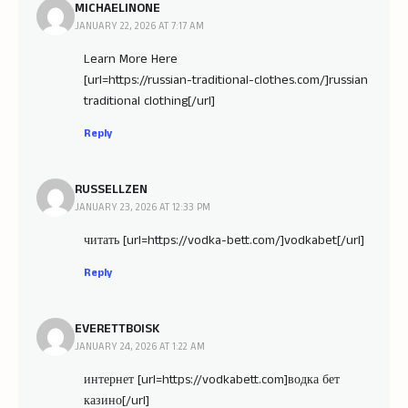
MICHAELINONE
JANUARY 22, 2026 AT 7:17 AM
Learn More Here
[url=https://russian-traditional-clothes.com/]russian
traditional clothing[/url]
Reply
RUSSELLZEN
JANUARY 23, 2026 AT 12:33 PM
читать [url=https://vodka-bett.com/]vodkabet[/url]
Reply
EVERETTBOISK
JANUARY 24, 2026 AT 1:22 AM
интернет [url=https://vodkabett.com]водка бет
казино[/url]