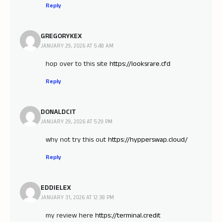
Reply
GREGORYKEX
JANUARY 29, 2026 AT 5:48 AM
hop over to this site
https://looksrare.cfd
Reply
DONALDCIT
JANUARY 29, 2026 AT 5:29 PM
why not try this out
https://hypperswap.cloud/
Reply
EDDIELEX
JANUARY 31, 2026 AT 12:38 PM
my review here
https://terminal.credit