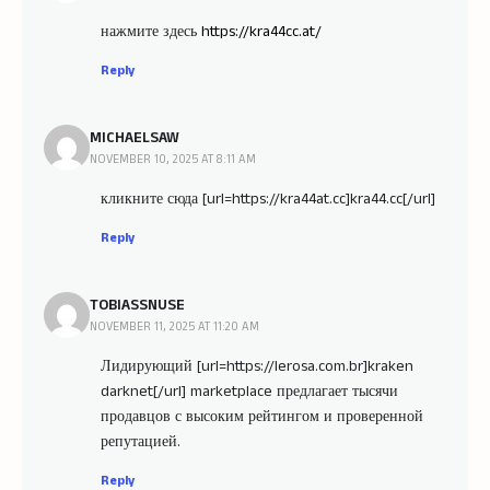
нажмите здесь
https://kra44cc.at/
Reply
MICHAELSAW
NOVEMBER 10, 2025 AT 8:11 AM
кликните сюда [url=https://kra44at.cc]kra44.cc[/url]
Reply
TOBIASSNUSE
NOVEMBER 11, 2025 AT 11:20 AM
Лидирующий [url=https://lerosa.com.br]kraken
darknet[/url] marketplace предлагает тысячи
продавцов с высоким рейтингом и проверенной
репутацией.
Reply