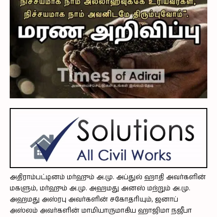
அதிராம்பட்டினம் மர்ஹும் அ.மு. அப்துல் ஹாதி அவர்களின்
மகளும், மர்ஹும் அ.மு. அஹமது அனஸ் மற்றும் அ.மு.
அஹமது அஸ்ரபு அவர்களின் சகோதரியும், ஜனாப்
அஸ்லம் அவர்களின் மாமியாருமாகிய ஹாஜிமா நஜீபா