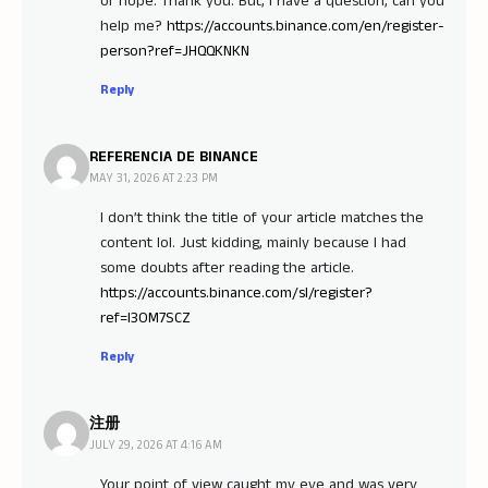
of hope. Thank you. But, I have a question, can you
help me?
https://accounts.binance.com/en/register-
person?ref=JHQQKNKN
Reply
REFERENCIA DE BINANCE
MAY 31, 2026 AT 2:23 PM
I don’t think the title of your article matches the
content lol. Just kidding, mainly because I had
some doubts after reading the article.
https://accounts.binance.com/sl/register?
ref=I3OM7SCZ
Reply
注册
JULY 29, 2026 AT 4:16 AM
Your point of view caught my eye and was very