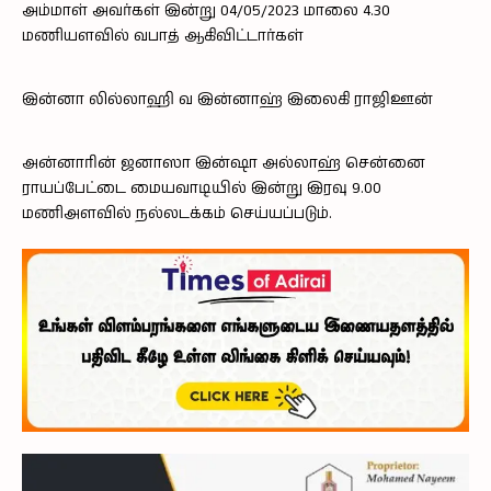
அம்மாள் அவர்கள் இன்று 04/05/2023 மாலை 4.30
மணியளவில் வபாத் ஆகிவிட்டார்கள்
இன்னா லில்லாஹி வ இன்னாஹ் இலைகி ராஜிஊன்
அன்னாரின் ஜனாஸா இன்ஷா அல்லாஹ் சென்னை
ராயப்பேட்டை மையவாடியில் இன்று இரவு 9.00
மணிஅளவில் நல்லடக்கம் செய்யப்படும்.