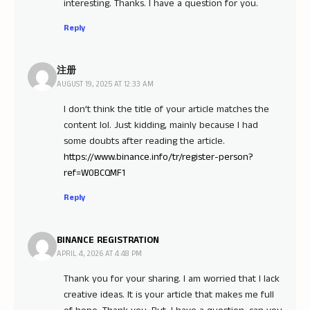
interesting. Thanks. I have a question for you.
Reply
注册
AUGUST 19, 2025 AT 12:33 AM
I don’t think the title of your article matches the
content lol. Just kidding, mainly because I had
some doubts after reading the article.
https://www.binance.info/tr/register-person?
ref=W0BCQMF1
Reply
BINANCE REGISTRATION
APRIL 4, 2026 AT 4:48 PM
Thank you for your sharing. I am worried that I lack
creative ideas. It is your article that makes me full