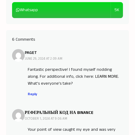
5K
Whatsapp
6 Comments
PAGET
JUNE 29, 2024 AT 2:09 AM
Fantastic perspective! I found myself nodding
along. For additional info, click here:
LEARN MORE
.
What’s everyone’s take?
Reply
РЕФЕРАЛЬНЫЙ КОД НА BINANCE
OCTOBER 1, 2024 AT 9:06 AM
Your point of view caught my eye and was very