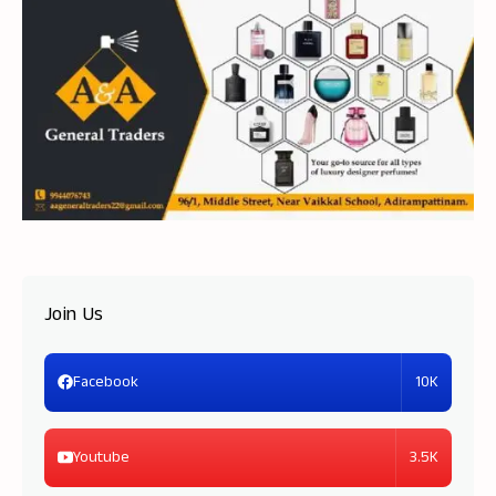
Join Us
10K
Facebook
3.5K
Youtube