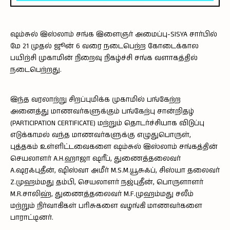
ஷம்சுல் இஸ்லாம் சங்க இளைஞர் அமைப்பு-SISYA சார்பில்
மே 21 முதல் ஜூன் 6 வரை நடைபெற்ற கோடைக்கால
பயிற்சி முகாமின் நிறைவு நிகழ்ச்சி சங்க வளாகத்தில்
நடைபெற்றது.
இந்த வரலாற்று சிறப்புமிக்க முகாமில் பங்கேற்ற
அனைத்து மாணவர்களுக்கும் பங்கேற்பு சான்றிதழ்
(PARTICIPATION CERTIFICATE) மற்றும் தொடர்ச்சியாக விடுப்பு
எடுக்காமல் வந்த மாணவர்களுக்கு எழுதுபொருள்,
புத்தகம் உள்ளிட்டவைகளை ஷம்சுல் இஸ்லாம் சங்கத்தின்
செயலாளர் A.H.ஹாஜா ஷரீப், துணைத்தலைவர்
A.ஷரஃபுதீன், ஷிஸ்வா அமீர் M.S.M.யூசுஃப், சிஸ்யா தலைவர்
Z.முஹம்மது தம்பி, செயலாளர் நஜ்புதீன், பொருளாளர்
M.R.சாலிஹ், துணைத்தலைவர் M.F.முஹம்மது சலீம்
மற்றும் நிர்வாகிகள் பரிசுகளை வழங்கி மாணவர்களை
பாராட்டினர்.