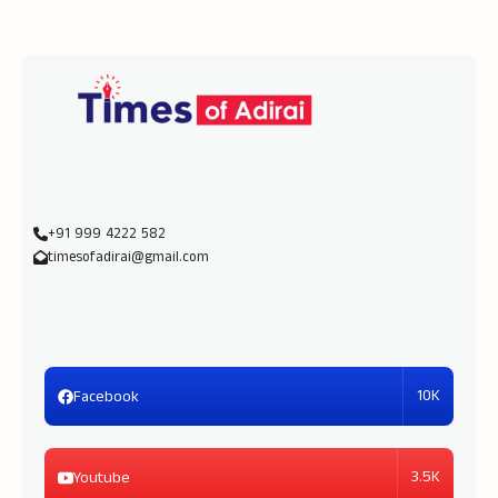
+91 999 4222 582
timesofadirai@gmail.com
10K
Facebook
3.5K
Youtube