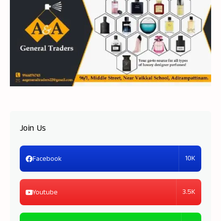
Join Us
10K
Facebook
3.5K
Youtube