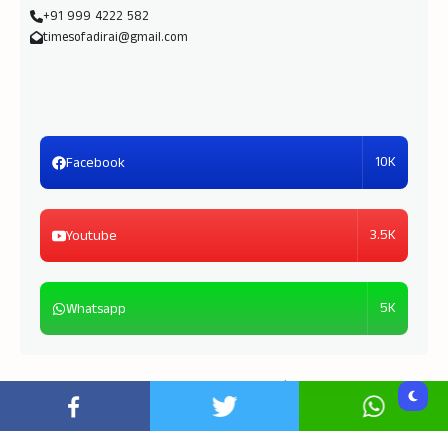
+91 999 4222 582
timesofadirai@gmail.com
10K
Facebook
3.5K
Youtube
5K
Whatsapp
Copyright © 2026
Times of Adirai
| Powered by
TOA
Media Unit