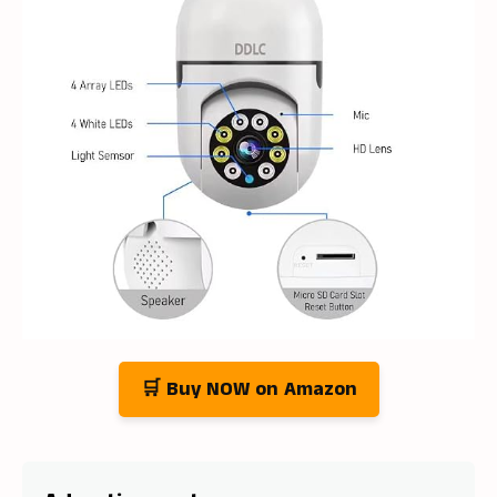
🛒 Buy NOW on Amazon