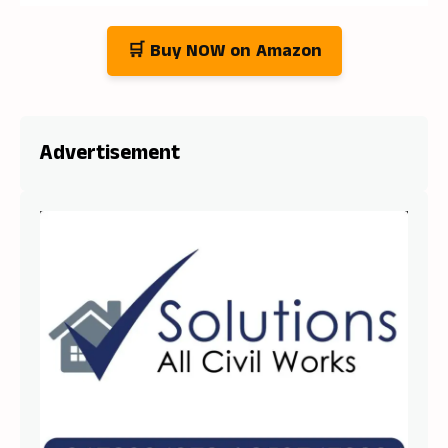
🛒 Buy NOW on Amazon
Advertisement