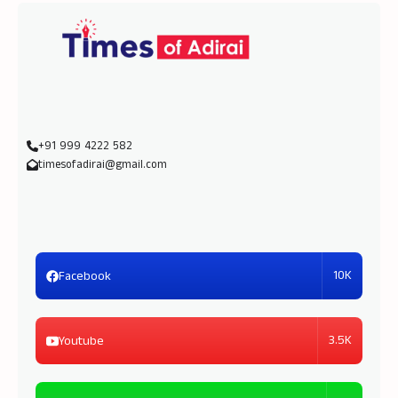
+91 999 4222 582
timesofadirai@gmail.com
10K
Facebook
3.5K
Youtube