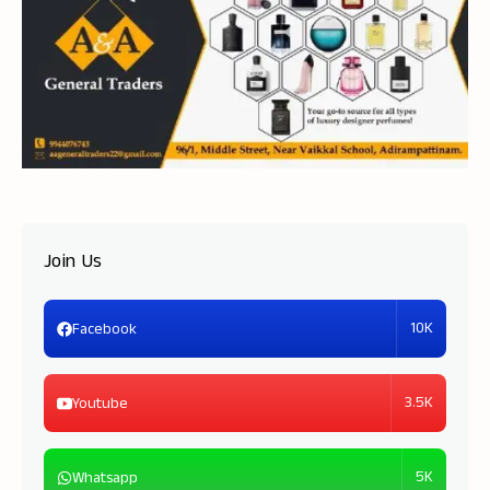
Join Us
10K
Facebook
3.5K
Youtube
5K
Whatsapp