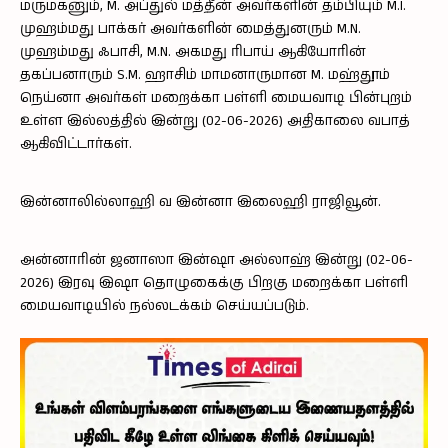
மருமகனும், M. அப்துல் மத்தீன் அவர்களின் தம்பியும் M.I.
முஹம்மது பாக்கர் அவர்களின் மைத்துனரும் M.N.
முஹம்மது ஃபாசி, M.N. அகமது ரிபாய் ஆகியோரின்
தகப்பனாரும் S.M. ஹாசிம் மாமனாருமான M. மஹ்தூம்
நெய்னா அவர்கள் மறைக்கா பள்ளி மையவாடி பின்புறம்
உள்ள இல்லத்தில் இன்று (02-06-2026) அதிகாலை வபாத்
ஆகிவிட்டார்கள்.
இன்னாலில்லாஹி வ இன்னா இலைஹி ராஜிவூன்.
அன்னாரின் ஜனாஸா இன்ஷா அல்லாஹ் இன்று (02-06-
2026) இரவு இஷா தொழுகைக்கு பிறகு மறைக்கா பள்ளி
மையவாடியில் நல்லடக்கம் செய்யப்படும்.