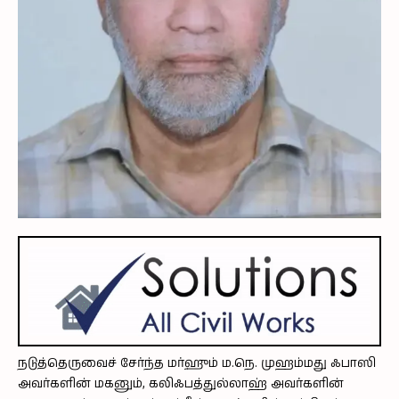
நடுத்தெருவைச் சேர்ந்த மர்ஹும் ம.நெ. முஹம்மது ஃபாஸி
அவர்களின் மகனும், கலிஃபத்துல்லாஹ் அவர்களின்