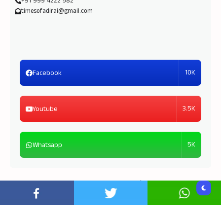
+91 999 4222 582
timesofadirai@gmail.com
10K
Facebook
3.5K
Youtube
5K
Whatsapp
Copyright © 2026
Times of Adirai
| Powered by
TOA
Media Unit