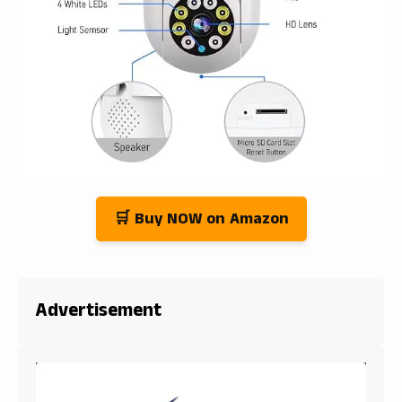
🛒 Buy NOW on Amazon
Advertisement