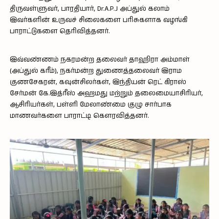
திருவள்ளுவர், பாரதியார், Dr.A.P.J அப்துல் கலாம்
இவர்களின் உருவச் சிலைகளை பரிசுகளாக வழங்கி
பாராட்டுகளை தெரிவித்தனர்.
இவ்வண்ணம் நகரமன்ற தலைவர் தாஹிரா அம்மாள்
(அப்துல் கரீம்), நகர்மன்ற துணைத்தலைவர் இராம
குணசேகரன், கவுன்சிலர்கள், இந்தியன் ரெட் கிராஸ்
சேர்மன் கே.இத்ரீஸ் அஹமது மற்றும் தலைமையாசிரியர்,
ஆசிரியர்கள், பள்ளி மேலாண்மை குழு சார்பாக
மாணவர்களை பாராட்டி கௌரவித்தனர்.