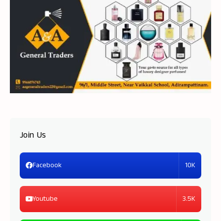
Join Us
10K
Facebook
3.5K
Youtube