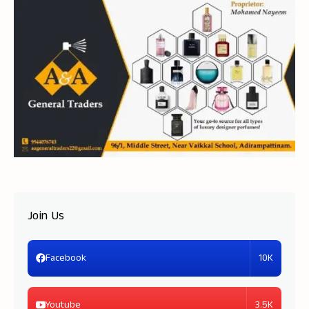
Join Us
10K
Facebook
3.5K
Youtube