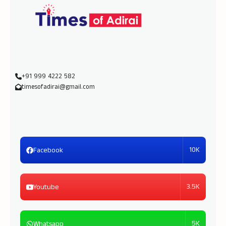
+91 999 4222 582
timesofadirai@gmail.com
10K
Facebook
3.5K
Youtube
5K
Whatsapp