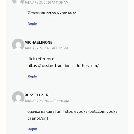
JANUARY 21, 2026 AT 11:39 AM
Источник
https://krab4a.at
Reply
MICHAELINONE
JANUARY 22, 2026 AT 6:44 PM
click reference
https://russian-traditional-clothes.com/
Reply
RUSSELLZEN
JANUARY 23, 2026 AT 3:50 AM
ссылка на сайт [url=https://vodka-bett.com]vodka
casino[/url]
Reply