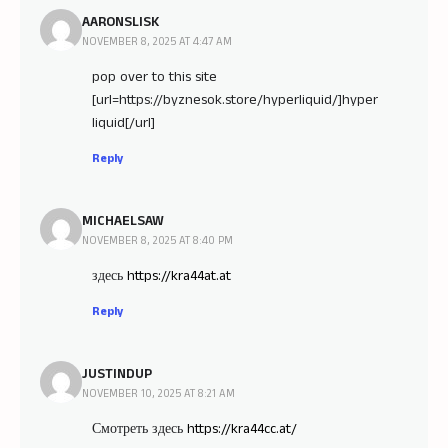
AARONSLISK
NOVEMBER 8, 2025 AT 4:47 AM
pop over to this site
[url=https://byznesok.store/hyperliquid/]hyper
liquid[/url]
Reply
MICHAELSAW
NOVEMBER 8, 2025 AT 8:40 PM
здесь
https://kra44at.at
Reply
JUSTINDUP
NOVEMBER 10, 2025 AT 8:21 AM
Смотреть здесь
https://kra44cc.at/