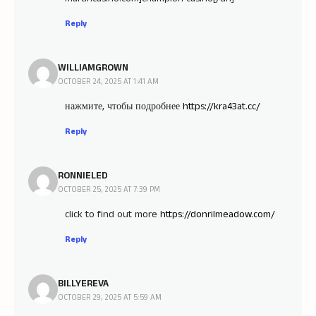
Reply
WILLIAMGROWN
OCTOBER 24, 2025 AT 1:41 AM
нажмите, чтобы подробнее
https://kra43at.cc/
Reply
RONNIELED
OCTOBER 25, 2025 AT 7:39 PM
click to find out more
https://donrilmeadow.com/
Reply
BILLYEREVA
OCTOBER 29, 2025 AT 5:59 AM