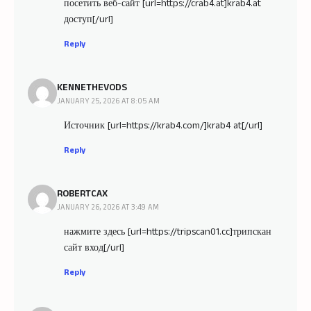
посетить веб-сайт [url=https://crab4.at]krab4.at
доступ[/url]
Reply
KENNETHEVODS
JANUARY 25, 2026 AT 8:05 AM
Источник [url=https://krab4.com/]krab4 at[/url]
Reply
ROBERTCAX
JANUARY 26, 2026 AT 3:49 AM
нажмите здесь [url=https://tripscan01.cc]трипскан
сайт вход[/url]
Reply