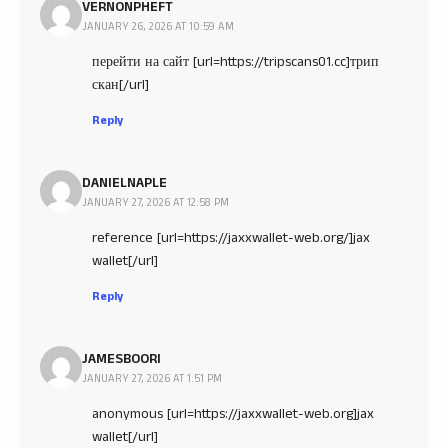
VERNONPHEFT
JANUARY 26, 2026 AT 10:59 AM
перейти на сайт [url=https://tripscans01.cc]трип
скан[/url]
Reply
DANIELNAPLE
JANUARY 27, 2026 AT 12:58 PM
reference [url=https://jaxxwallet-web.org/]jax
wallet[/url]
Reply
JAMESBOORI
JANUARY 27, 2026 AT 1:51 PM
anonymous [url=https://jaxxwallet-web.org]jax
wallet[/url]