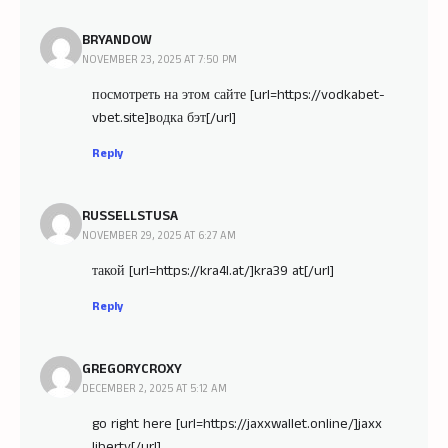
BRYANDOW
NOVEMBER 23, 2025 AT 7:50 PM
посмотреть на этом сайте [url=https://vodkabet-
vbet.site]водка бэт[/url]
Reply
RUSSELLSTUSA
NOVEMBER 29, 2025 AT 6:27 AM
такой [url=https://kra4l.at/]kra39 at[/url]
Reply
GREGORYCROXY
DECEMBER 2, 2025 AT 5:12 AM
go right here [url=https://jaxxwallet.online/]jaxx
liberty[/url]