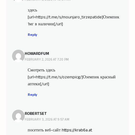
здесь
[url=https://t.me/s/mounjaro_tirzepatide]Оземпик
1мг в наличии[/url]
Reply
HOWARDFUM
FEBRUARY 2, 2026 AT 7:20 PM
Смотреть здесь
[url=https://t.me/s/ozempicg/]Оземпик красный
аптеки[/url]
Reply
ROBERTSET
FEBRUARY 3, 2026 AT 9:57 AM
посетить веб-сайт
https://krab6a.at