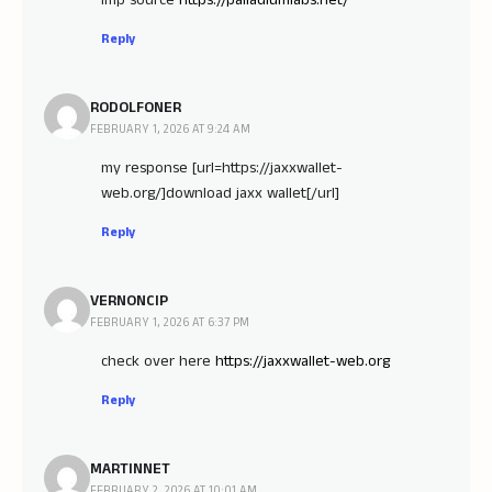
imp source
https://palladiumlabs.net/
Reply
RODOLFONER
FEBRUARY 1, 2026 AT 9:24 AM
my response [url=https://jaxxwallet-
web.org/]download jaxx wallet[/url]
Reply
VERNONCIP
FEBRUARY 1, 2026 AT 6:37 PM
check over here
https://jaxxwallet-web.org
Reply
MARTINNET
FEBRUARY 2, 2026 AT 10:01 AM