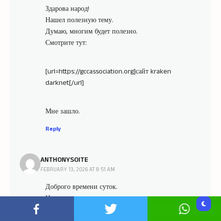
Здарова народ!
Нашел полезную тему.
Думаю, многим будет полезно.
Смотрите тут:
[url=https://gccassociation.org]сайт kraken
darknet[/url]
Мне зашло.
Reply
ANTHONYSOITE
FEBRUARY 13, 2026 AT 8:51 AM
Доброго времени суток.
Нашел годную тему.
Думаю, многим будет полезно.