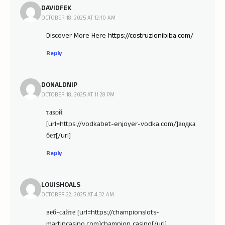
DAVIDFEK
OCTOBER 18, 2025 AT 12:10 AM
Discover More Here
https://costruzionibiba.com/
Reply
DONALDNIP
OCTOBER 18, 2025 AT 11:28 PM
такой
[url=https://vodkabet-enjoyer-vodka.com/]водка
бет[/url]
Reply
LOUISHOALS
OCTOBER 22, 2025 AT 4:32 AM
веб-сайте [url=https://championslots-
martincasino.com]champion casino[/url]