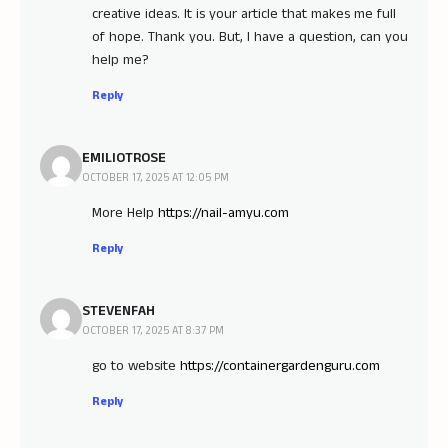
creative ideas. It is your article that makes me full
of hope. Thank you. But, I have a question, can you
help me?
Reply
EMILIOTROSE
OCTOBER 17, 2025 AT 12:05 PM
More Help
https://nail-amyu.com
Reply
STEVENFAH
OCTOBER 17, 2025 AT 8:37 PM
go to website
https://containergardenguru.com
Reply