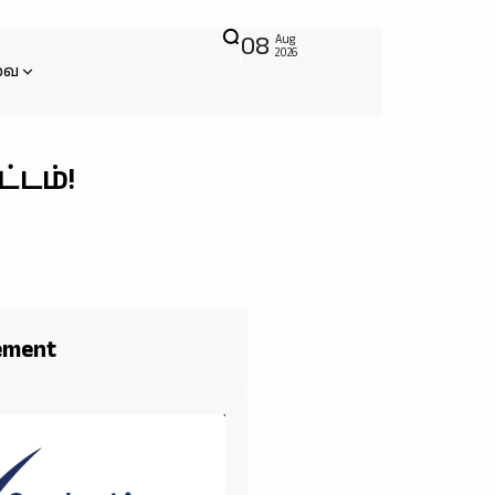
08
Aug
2026
வை
டம்!
ement