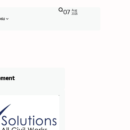
07
Aug
2026
வை
ement