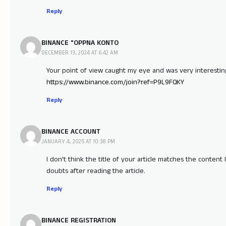
Reply
BINANCE "OPPNA KONTO
DECEMBER 13, 2024 AT 6:42 AM
Your point of view caught my eye and was very interesting
https://www.binance.com/join?ref=P9L9FQKY
Reply
BINANCE ACCOUNT
JANUARY 4, 2025 AT 10:38 PM
I don’t think the title of your article matches the content
doubts after reading the article.
Reply
BINANCE REGISTRATION