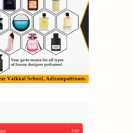
3.5K
ube