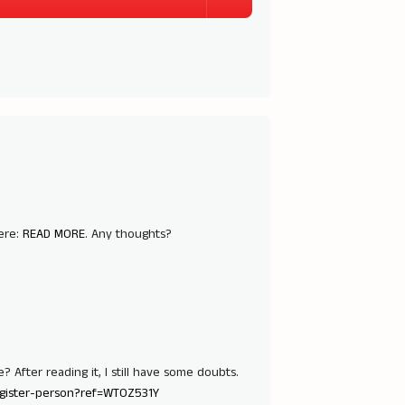
here:
READ MORE
. Any thoughts?
 After reading it, I still have some doubts.
register-person?ref=WTOZ531Y