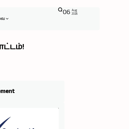
06
Aug
2026
வை
்டம்!
ement