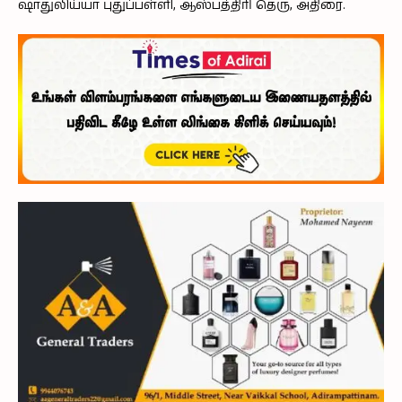
ஷாதுலிய்யா புதுப்பள்ளி, ஆஸ்பத்திரி தெரு, அதிரை.