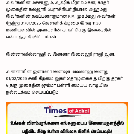
அவர்களின் மச்சானும், ஆஷிக் மீரா உசேன், காதர்
முகைதீன் கல்லூரி பேராசிரியர் நியாஸ் அஹமது
இவர்களின் தகப்பனாருமான K.M. முகம்மது அவர்கள்
நேற்று 31/01/2025 வெள்ளிக் கிழமை இரவு 11:30
மணியளவில் அவர்களின் தரகர் தெரு இல்லத்தில்
வஃபாத்தாகி விட்டார்கள்
இன்னாலில்லாஹி வ இன்னா இலைஹி ராஜி வூன்.
அன்னாரின் ஜனாஸா இன்ஷா அல்லாஹ் இன்று
01/02/2025 சனி கிழமை லுகர் தொழுகைக்கு பிறகு தரகர்
தெரு முகைதீன் ஜும்மா பள்ளி மைய்ய வாடியில்
நல்லடக்கம் செய்யப்படும்.