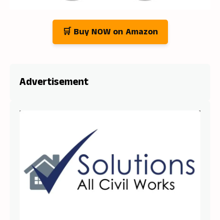
🛒 Buy NOW on Amazon
Advertisement