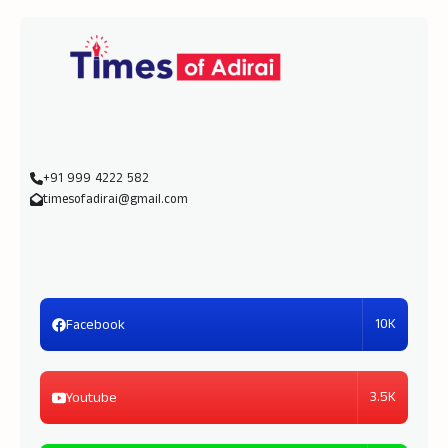
+91 999 4222 582
timesofadirai@gmail.com
10K
Facebook
3.5K
Youtube