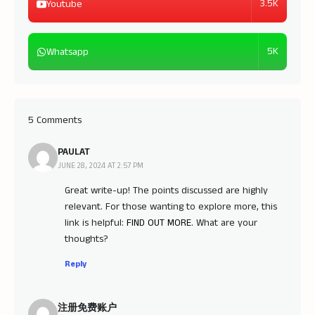
3.5K
Youtube
5K
Whatsapp
5 Comments
PAULAT
JUNE 28, 2024 AT 2:57 PM
Great write-up! The points discussed are highly
relevant. For those wanting to explore more, this
link is helpful:
FIND OUT MORE
. What are your
thoughts?
Reply
注册免费账户