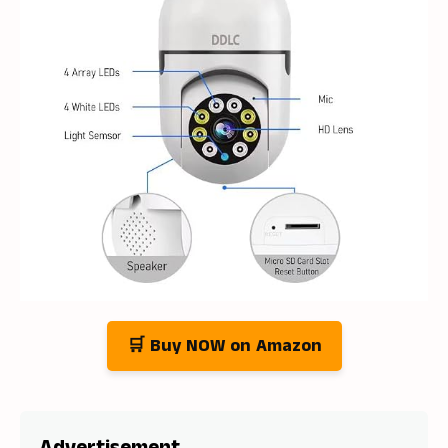
🛒 Buy NOW on Amazon