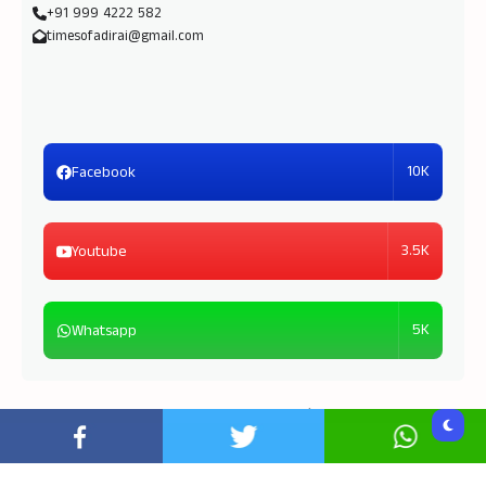
+91 999 4222 582
timesofadirai@gmail.com
10K
Facebook
3.5K
Youtube
5K
Whatsapp
Copyright © 2026
Times of Adirai
| Powered by
TOA
Media Unit