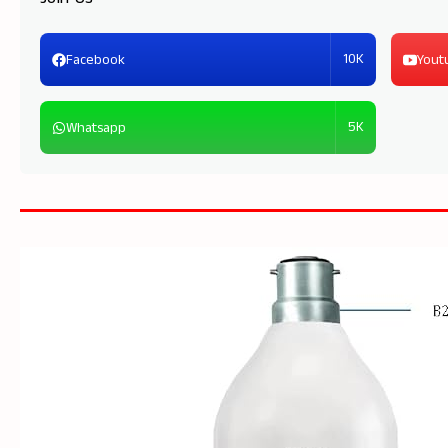
10K
Facebook
Yout
5K
Whatsapp