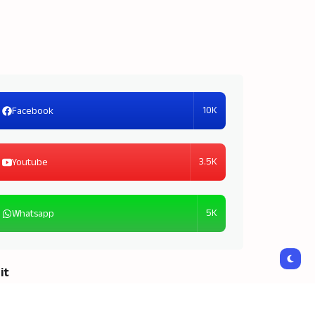
10K
Facebook
3.5K
Youtube
5K
Whatsapp
it