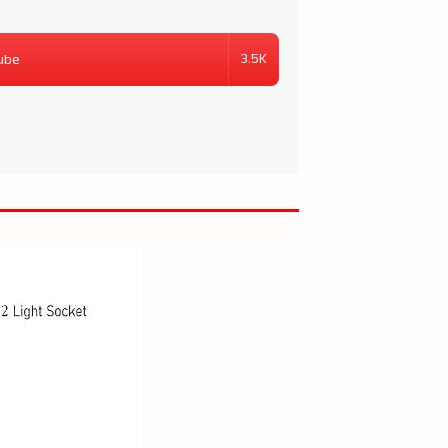
3.5K
ube