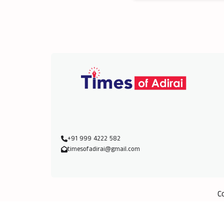
+91 999 4222 582
timesofadirai@gmail.com
C