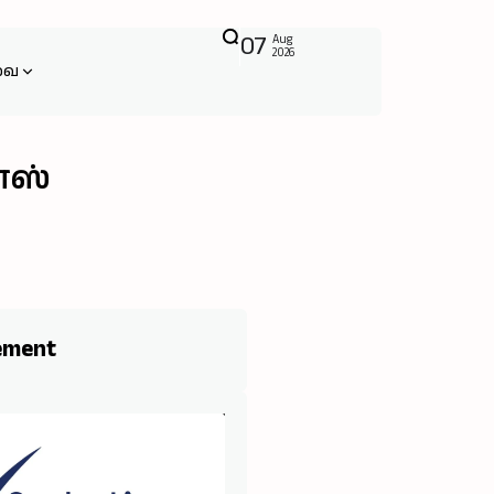
07
Aug
2026
வை
னஸ்
ement