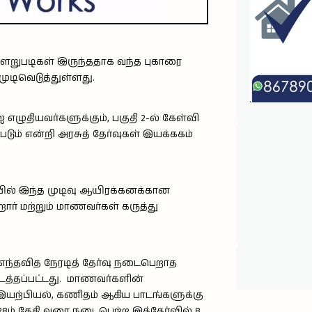
 குளறுபடிகள் இருந்ததாக வந்த புகாரை
முடிவெடுத்துள்ளது.
எழுதியவர்களுக்கும், பகுதி 2-ல் கேள்வி
டும் என்றி அரசுத் தேர்வுகள் இயக்ககம்
ில் இந்த முடிவு ஆயிரக்கனக்கான
் மற்றும் மாணவர்கள் கருத்து
்தவித நேரடித் தேர்வு நடைபெறாத
 நடத்தப்பட்டது. மாணவர்களின்
யற்பியல், கணிதம் ஆகிய பாடங்களுக்கு
8ம் தேதி வரை நடைபெற்ற இத்தேர்வில் 8