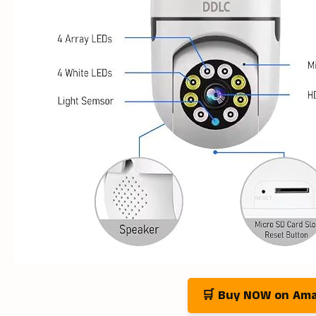
🛒 Buy NOW on Am