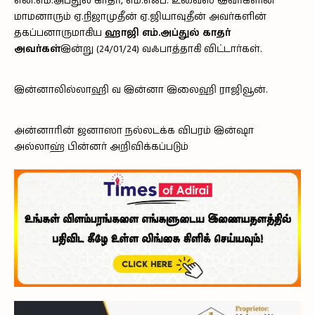
என்.எம்.அப்துல் காதர், எம்.எஃப். உவைஸ் இவர்களின்
மாமனாரும் ஏ.நிஜாமுதீன் ஏ.ஜியாவுதீன் அவர்களின்
தகப்பனாருமாகிய
ஹாஜி எம்.அப்துல் காதர்
அவர்கள்
இன்று (24/01/24) வஃபாத்தாகி விட்டார்கள்.
இன்னாலில்லாஹி வ இன்னா இலைஹி ராஜிவூன்.
அன்னாரின் ஜனாஸா நல்லடக்க விபரம் இன்ஷா
அல்லாஹ் பின்னர் அறிவிக்கப்படும்