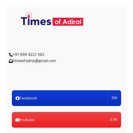
+91 999 4222 582
timesofadirai@gmail.com
10K
Facebook
3.5K
Youtube