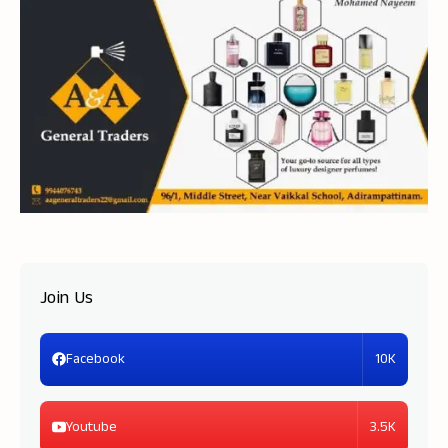
Join Us
10K
Facebook
3.5K
Youtube