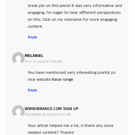
Great job on this piece! It was very informative and
engaging. I’m eager to hear different perspectives
on this. Click on my nickname for more engaging
content.
Reply
MELANIEL
JULY 13, 2024 AT 6:55 AM
You have mentioned very interesting points! ps
nice website.
Raise range
Reply
WWW.BINANCE.COM SIGN UP
DECEMBER 16, 2024 AT 8:02 AM
Your article helped me a lot, is there any more
related content? Thanks!